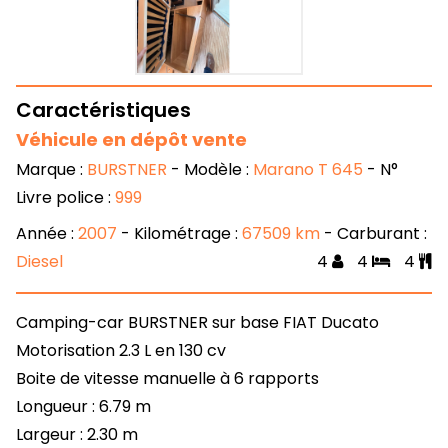
Caractéristiques
Véhicule en dépôt vente
Marque :
BURSTNER
- Modèle :
Marano T 645
- N°
Livre police :
999
Année :
2007
- Kilométrage :
67509 km
- Carburant :
Diesel
4
4
4
Camping-car BURSTNER sur base FIAT Ducato
Motorisation 2.3 L en 130 cv
Boite de vitesse manuelle à 6 rapports
Longueur : 6.79 m
Largeur : 2.30 m