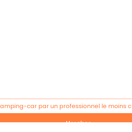
camping-car par un professionnel le moins 
Horaires
:
:
 98 10 45 50
Ouvert du mardi au vendredi