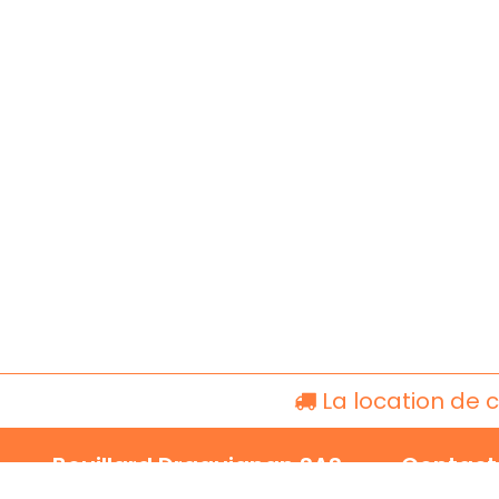
La location de 
Bouillard Draguignan SAS
Contact
Z.A. St Hermentaire
Tél:+33(0)4