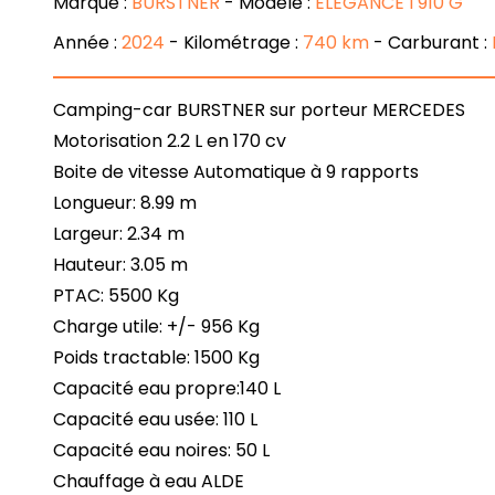
Marque :
BURSTNER
- Modèle :
ELEGANCE I 910 G
Année :
2024
- Kilométrage :
740 km
- Carburant :
Camping-car BURSTNER sur porteur MERCEDES
Motorisation 2.2 L en 170 cv
Boite de vitesse Automatique à 9 rapports
Longueur: 8.99 m
Largeur: 2.34 m
Hauteur: 3.05 m
PTAC: 5500 Kg
Charge utile: +/- 956 Kg
Poids tractable: 1500 Kg
Capacité eau propre:140 L
Capacité eau usée: 110 L
Capacité eau noires: 50 L
Chauffage à eau ALDE